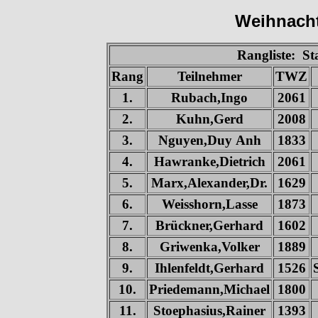
Weihnacht
Rangliste: S
Rang
Teilnehmer
TWZ
1.
Rubach,Ingo
2061
2.
Kuhn,Gerd
2008
3.
Nguyen,Duy Anh
1833
4.
Hawranke,Dietrich
2061
5.
Marx,Alexander,Dr.
1629
6.
Weisshorn,Lasse
1873
7.
Brückner,Gerhard
1602
8.
Griwenka,Volker
1889
9.
Ihlenfeldt,Gerhard
1526
10.
Priedemann,Michael
1800
11.
Stoephasius,Rainer
1393